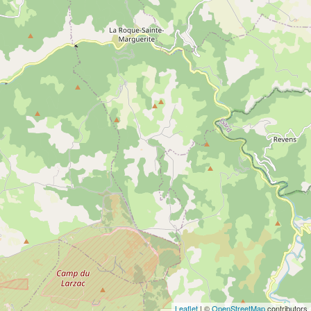
Leaflet
| ©
OpenStreetMap
contributors