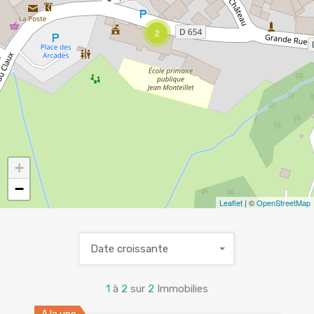
2
+
−
Leaflet
| ©
OpenStreetMap
Date croissante
1
à
2
sur
2
Immobilies