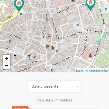
+
−
Leaflet
| ©
OpenStreetMap
Date croissante
1
à
2
sur
2
Immobilies