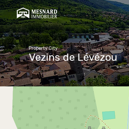
Property City
Vezins de Lévézou