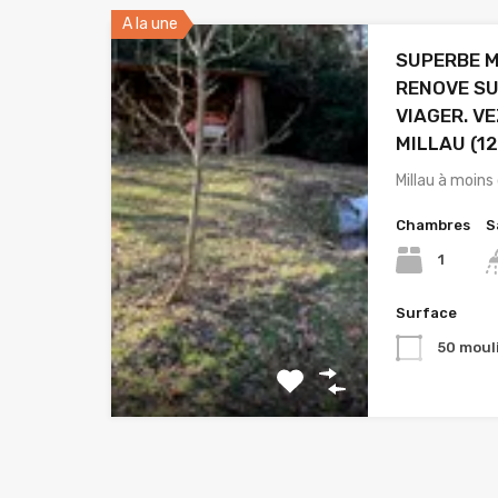
A la une
SUPERBE 
RENOVE SU
VIAGER. VE
MILLAU (12
Millau à moins
Chambres
S
1
Surface
50 moul