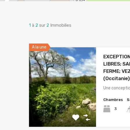
1
à
2
sur
2
Immobilies
A la une
EXCEPTION
LIBRES; S
FERME; VE
(Occitanie)
Une concepti
Chambres
S
3