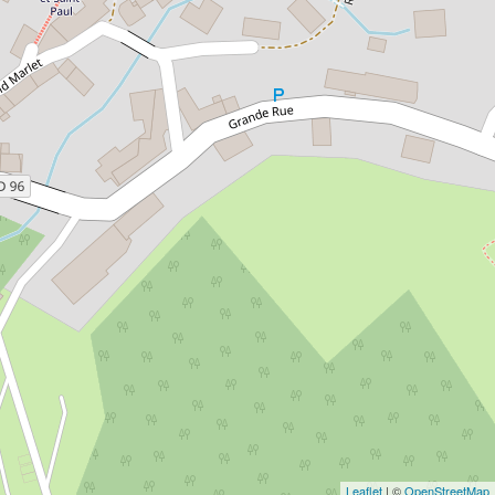
Leaflet
| ©
OpenStreetMap