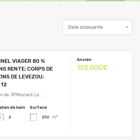
Date croissante
Ancien
NEL VIAGER 80 %
155.000€
ANS RENTE; CORPS DE
ZINS DE LEVEZOU;
 12
on de JPMesnard. Le…
alles de bain
Surface
m²
250
2