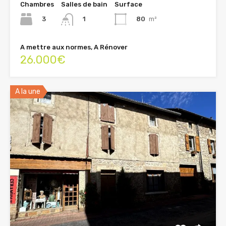
Chambres
Salles de bain
Surface
3
80
m²
1
A mettre aux normes, A Rénover
26.000€
A la une