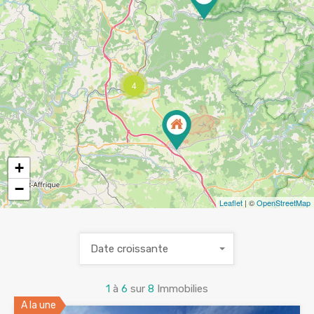
4
+
−
Leaflet
| ©
OpenStreetMap
Date croissante
1
à
6
sur
8
Immobilies
A la une