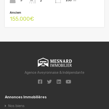
3
250
m²
2
Ancien
155.000€
Agence Aveyronnaise & Indépendante
Annonces Immobilières
Nos biens