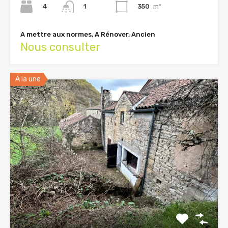
4
350
m²
1
A mettre aux normes, A Rénover, Ancien
Nous consulter
A la une